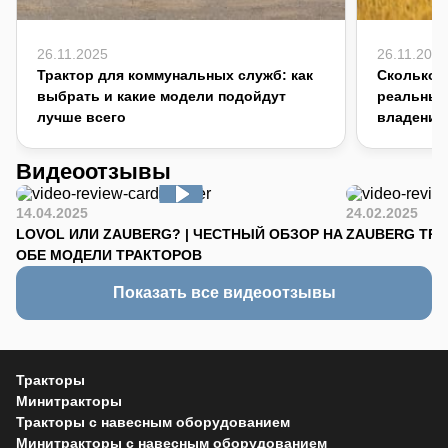
26.11.2025
26.11.2025
Трактор для коммунальных служб: как
Сколько с
выбрать и какие модели подойдут
реальный
лучше всего
владения
Видеоотзывы
14.04.2025
24.02.2025
LOVOL ИЛИ ZAUBERG? | ЧЕСТНЫЙ ОБЗОР НА
ZAUBERG TR-90
ОБЕ МОДЕЛИ ТРАКТОРОВ
Показать все видеоотзывы
Тракторы
Минитракторы
Тракторы с навесным оборудованием
Минитракторы с навесным оборудованием