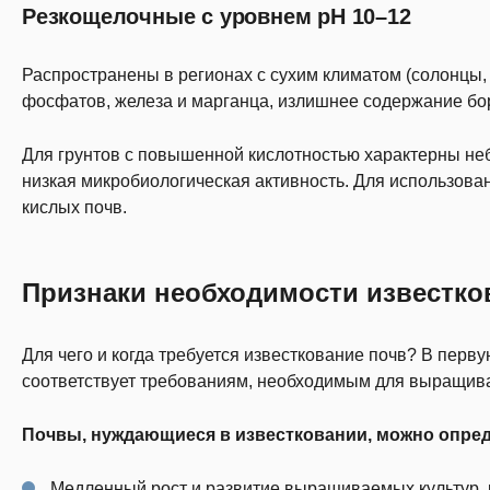
Резкощелочные с уровнем pH 10–12
Распространены в регионах с сухим климатом (солонцы,
фосфатов, железа и марганца, излишнее содержание бо
Для грунтов с повышенной кислотностью характерны неб
низкая микробиологическая активность. Для использова
кислых почв.
Признаки необходимости известк
Для чего и когда требуется известкование почв? В перву
соответствует требованиям, необходимым для выращива
Почвы, нуждающиеся в известковании, можно опре
Медленный рост и развитие выращиваемых культур,