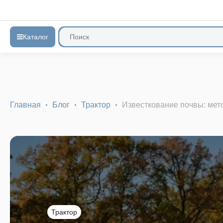
Каталог
Главная
Блог
Трактор
Известкование почвы: мет
Трактор