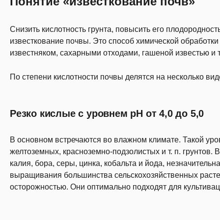
Понятие «известкование почв»
Снизить кислотность грунта, повысить его плодородност
известкование почвы. Это способ химической обработки
известняком, сахарными отходами, гашеной известью и т. 
По степени кислотности почвы делятся на несколько вид
Резко кислые с уровнем рН от 4,0 до 5,0
В основном встречаются во влажном климате. Такой уро
желтоземных, красноземно-подзолистых и т. п. грунтов.
калия, бора, серы, цинка, кобальта и йода, незначитель
выращивания большинства сельскохозяйственных растени
осторожностью. Они оптимально подходят для культива