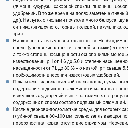
(ячменя, кукурузы, сахарной свеклы, пшеницы, бобо
удобрений. В то же время на полях заметен активный
др.). На лугах с кислыми почвами много белоуса, щуч
ситника лягушечного, торицы полевой, пикульника, од
трав.
Низкий показатель уровня кислотности. Необходимос
среды (уровня кислотности солевой вытяжки) и степ
а также степень насыщенности основаниями менее 5
известковании, рН от 4,6 до 5,0 и степень насыщенност
насыщенности от 71 до 80 % – о низкой, pH свыше 5,
необходимости внесения известковых удобрений.
Показатель гидролитической кислотности, сумма пог
содержание подвижного алюминия и марганца, специ
известковых удобрений выше на тяжелых по гранулом
содержащих в своем составе подвижный алюминий.
Кислые дерново-подзолистые среды, для которых ха
глубиной свыше 80–100 мм, сильно заплывающая пов
поверхностная корка, отсутствие структуры. Неочев