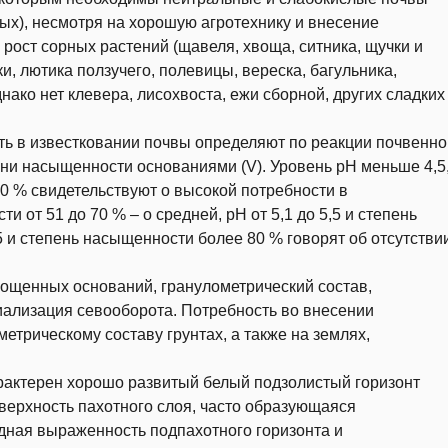
вых), несмотря на хорошую агротехнику и внесение
 рост сорных растений (щавеля, хвоща, ситника, щучки и
ки, лютика ползучего, полевицы, вереска, багульника,
нако нет клевера, лисохвоста, ежи сборной, других сладких
ть в известковании почвы определяют по реакции почвенно
ени насыщенности основаниями (V). Уровень pH меньше 4,5
0 % свидетельствуют о высокой потребности в
и от 51 до 70 % – о средней, рН от 5,1 до 5,5 и степень
5 и степень насыщенности более 80 % говорят об отсутстви
лощенных оснований, гранулометрический состав,
ализация севооборота. Потребность во внесении
етрическому составу грунтах, а также на землях,
рактерен хорошо развитый белый подзолистый горизонт
ерхность пахотного слоя, часто образующаяся
идная выраженность подпахотного горизонта и