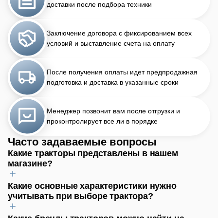
доставки после подбора техники
Заключение договора с фиксированием всех
условий и выставление счета на оплату
После получения оплаты идет предпродажная
подготовка и доставка в указанные сроки
Менеджер позвонит вам после отгрузки и
проконтролирует все ли в порядке
Часто задаваемые вопросы
Какие тракторы представлены в нашем
магазине?
Какие основные характеристики нужно
В нашем магазине вы найдёте широкий спектр тракторов,
учитывать при выборе трактора?
отвечающих любым задачам. От манёвренных мини-
тракторов для сада до мощных сельскохозяйственных и
выносливых промышленных машин. Мы предлагаем как