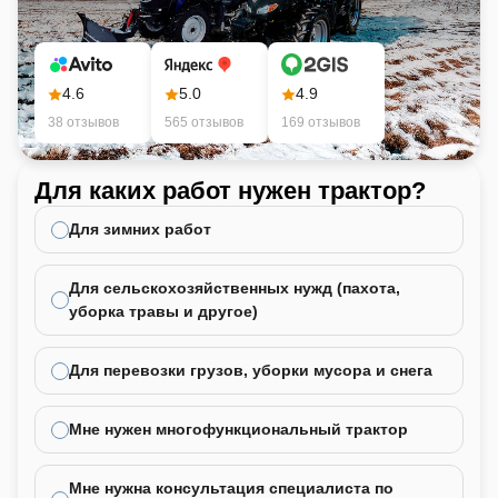
4.6
5.0
4.9
38 отзывов
565 отзывов
169 отзывов
Для каких работ нужен трактор?
Ка
не
Для зимних работ
Для сельскохозяйственных нужд (пахота,
уборка травы и другое)
Для перевозки грузов, уборки мусора и снега
Мне нужен многофункциональный трактор
Мне нужна консультация специалиста по