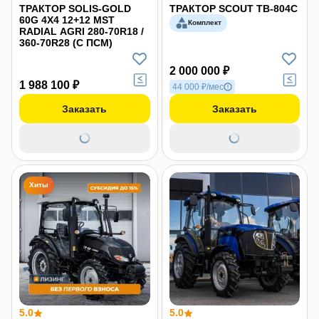
ТРАКТОР SOLIS-GOLD
ТРАКТОР SCOUT TB-804С
60G 4X4 12+12 MST
Комплект
RADIAL АGRI 280-70R18 /
360-70R28 (С ПСМ)
2 000 000 ₽
1 988 100 ₽
44 000 ₽/мес
Заказать
Заказать
Хиты
5.0
5.0