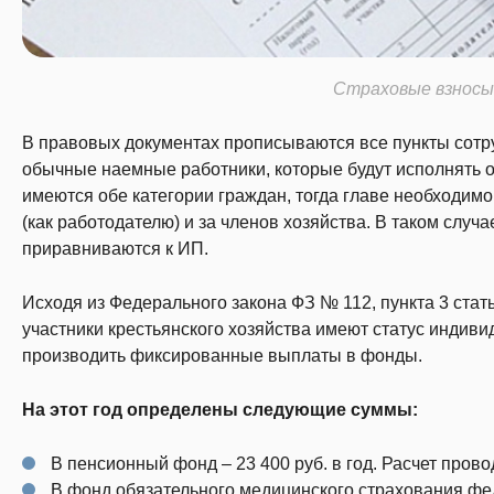
Страховые взносы
В правовых документах прописываются все пункты сотруд
обычные наемные работники, которые будут исполнять о
имеются обе категории граждан, тогда главе необходим
(как работодателю) и за членов хозяйства. В таком случ
приравниваются к ИП.
Исходя из Федерального закона ФЗ № 112, пункта 3 статьи 
участники крестьянского хозяйства имеют статус индиви
производить фиксированные выплаты в фонды.
На этот год определены следующие суммы:
В пенсионный фонд – 23 400 руб. в год. Расчет пров
В фонд обязательного медицинского страхования фед