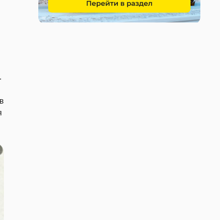
.
в
я