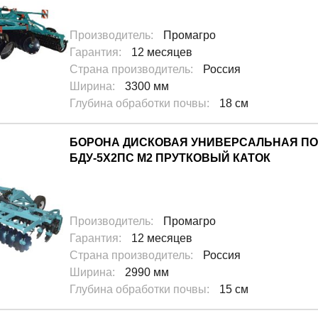
Производитель
:
Промагро
Гарантия
:
12 месяцев
Еще 4
Страна производитель
:
Россия
Ширина
:
3300 мм
Глубина обработки почвы
:
18 см
БОРОНА ДИСКОВАЯ УНИВЕРСАЛЬНАЯ ПО
БДУ-5Х2ПС М2 ПРУТКОВЫЙ КАТОК
Производитель
:
Промагро
Гарантия
:
12 месяцев
Еще 4
Страна производитель
:
Россия
Ширина
:
2990 мм
Глубина обработки почвы
:
15 см