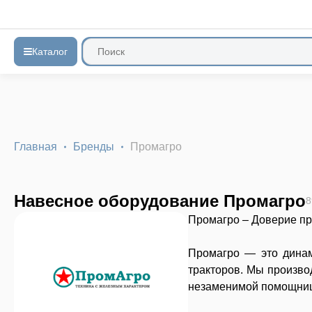
Каталог
Главная
Бренды
Промагро
Навесное оборудование Промагро
8
Промагро – Доверие пр
Промагро — это динам
тракторов. Мы произво
незаменимой помощнице