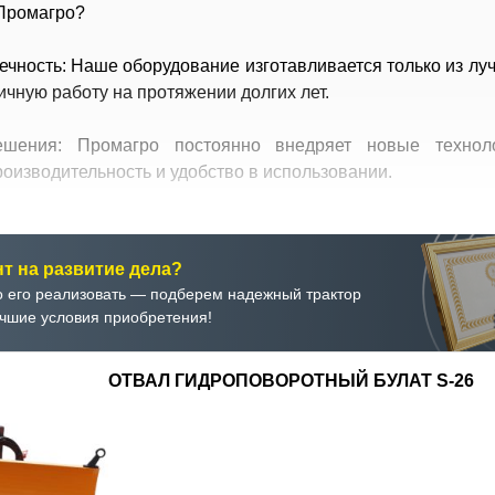
 Промагро?
вечность: Наше оборудование изготавливается только из лу
личную работу на протяжении долгих лет.
ешения: Промагро постоянно внедряет новые технол
оизводительность и удобство в использовании.
рименения: Наше оборудование спроектировано таким обр
ь использовано в различных условиях работы.
нт на развитие дела?
 его реализовать — подберем надежный трактор
тации: Промагро делает акцент на интуитивно понятные 
учшие условия приобретения!
ения и повседневную эксплуатацию.
ОТВАЛ ГИДРОПОВОРОТНЫЙ БУЛАТ S-26
ода: Снижение операционных затрат благодаря повышенно
ание Промагро особенно выгодными.
дажная поддержка: Мы предлагаем комплексное сервисно
хническую помощь.