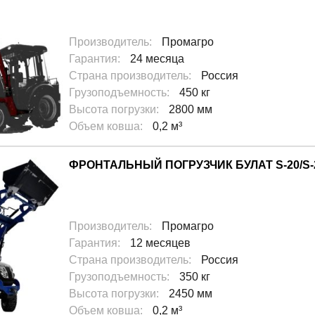
Производитель
:
Промагро
Гарантия
:
24 месяца
Страна производитель
:
Россия
Грузоподъемность
:
450 кг
Высота погрузки
:
2800 мм
Объем ковша
:
0,2 м³
ФРОНТАЛЬНЫЙ ПОГРУЗЧИК БУЛАТ S-20/S
Производитель
:
Промагро
Гарантия
:
12 месяцев
Страна производитель
:
Россия
Грузоподъемность
:
350 кг
Высота погрузки
:
2450 мм
Объем ковша
:
0,2 м³