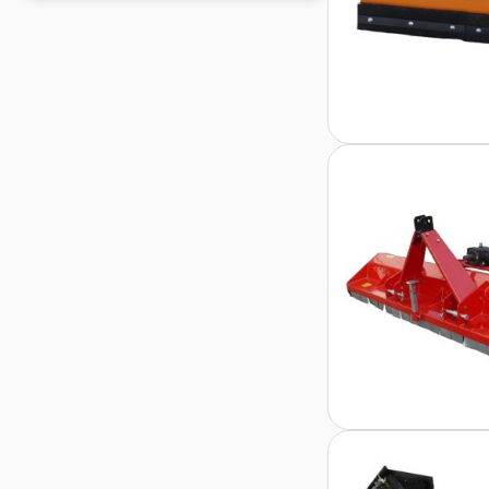
Выбирая Промагро, вы 
сами и дайте вашему б
Промагро – сила в над