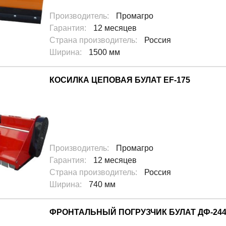
Производитель
:
Промагро
выбираете партнера, который заботится о качестве и эфф
Гарантия
:
12 месяцев
изнесу новые возможности для роста и развития!
Страна производитель
:
Россия
Ширина
:
1500 мм
ежности!
КОСИЛКА ЦЕПОВАЯ БУЛАТ EF-175
Производитель
:
Промагро
Гарантия
:
12 месяцев
Страна производитель
:
Россия
Ширина
:
740 мм
ФРОНТАЛЬНЫЙ ПОГРУЗЧИК БУЛАТ ДФ-24