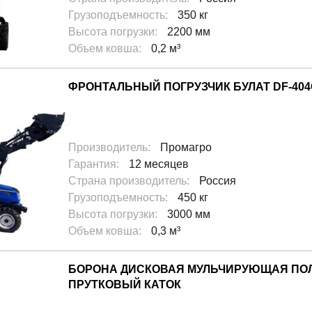
Грузоподъемность
:
350 кг
Высота погрузки
:
2200 мм
Объем ковша
:
0,2 м³
ФРОНТАЛЬНЫЙ ПОГРУЗЧИК БУЛАТ DF-404
Производитель
:
Промагро
Гарантия
:
12 месяцев
Страна производитель
:
Россия
Грузоподъемность
:
450 кг
Высота погрузки
:
3000 мм
Объем ковша
:
0,3 м³
БОРОНА ДИСКОВАЯ МУЛЬЧИРУЮЩАЯ ПОЛ
ПРУТКОВЫЙ КАТОК