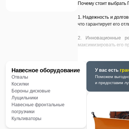
Почему стоит выбрать
1. Надежность и долго
что гарантирует его от
2. Инновационные р
максимизировать его пр
3. Универсальность п
тракторов и может быт
Навесное оборудование
У вас есть
гра
Поможем выгодно
Отвалы
4. Простота в эксплуа
и предоставим л
Косилки
упрощает процесс обуч
Бороны дисковые
Лущильники
5. Экономическая выг
Навесные фронтальные
инвестиции в оборудов
погрузчики
Культиваторы
6. Отличная послепро
квалифицированную те