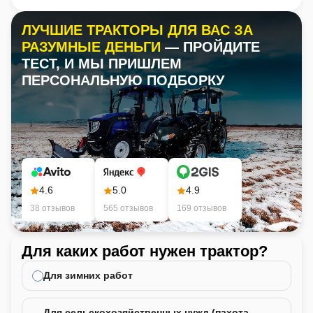
ЛУЧШИЕ ТРАКТОРЫ ДЛЯ ВАС ЗА
РАЗУМНЫЕ ДЕНЬГИ
— ПРОЙДИТЕ
ТЕСТ, И МЫ ПРИШЛЕМ
ПЕРСОНАЛЬНУЮ ПОДБОРКУ
4.6
5.0
4.9
38 отзывов
565 отзывов
169 отзывов
Для каких работ нужен трактор?
Ка
не
Для зимних работ
Для сельскохозяйственных нужд (пахота,