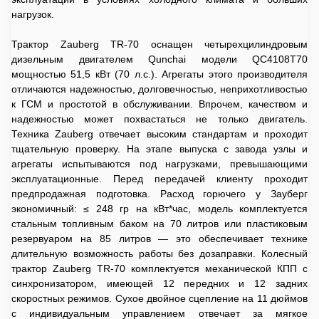
нагрузок.
Трактор Zauberg TR-70 оснащен четырехцилиндровым
дизельным двигателем Qunchai модели QC4108T70
мощностью 51,5 кВт (70 л.с.). Агрегаты этого производителя
отличаются надежностью, долговечностью, неприхотливостью
к ГСМ и простотой в обслуживании. Впрочем, качеством и
надежностью может похвастаться не только двигатель.
Техника Zauberg отвечает высоким стандартам и проходит
тщательную проверку. На этапе выпуска с завода узлы и
агрегаты испытываются под нагрузками, превышающими
эксплуатационные. Перед передачей клиенту проходит
предпродажная подготовка. Расход горючего у Зауберг
экономичный: ≤ 248 гр на кВт*час, модель комплектуется
стальным топливным баком на 70 литров или пластиковым
резервуаром на 85 литров — это обеспечивает технике
длительную возможность работы без дозаправки. Колесный
трактор Zauberg TR-70 комплектуется механической КПП с
синхронизатором, имеющей 12 передних и 12 задних
скоростных режимов. Сухое двойное сцепление на 11 дюймов
с индивидуальным управлением отвечает за мягкое