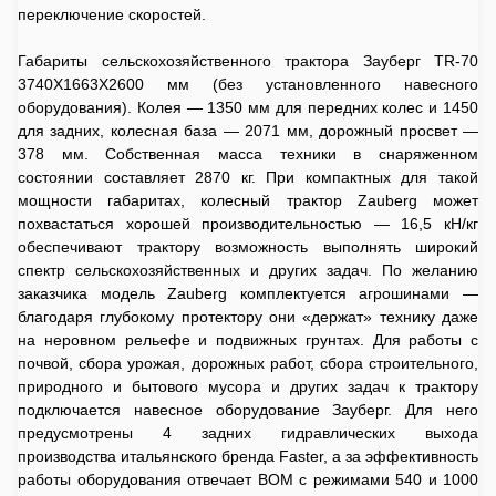
переключение скоростей.
Габариты сельскохозяйственного трактора Зауберг TR-70
3740Х1663Х2600 мм (без установленного навесного
оборудования). Колея — 1350 мм для передних колес и 1450
для задних, колесная база — 2071 мм, дорожный просвет —
378 мм. Собственная масса техники в снаряженном
состоянии составляет 2870 кг. При компактных для такой
мощности габаритах, колесный трактор Zauberg может
похвастаться хорошей производительностью — 16,5 кН/кг
обеспечивают трактору возможность выполнять широкий
спектр сельскохозяйственных и других задач. По желанию
заказчика модель Zauberg комплектуется агрошинами —
благодаря глубокому протектору они «держат» технику даже
на неровном рельефе и подвижных грунтах. Для работы с
почвой, сбора урожая, дорожных работ, сбора строительного,
природного и бытового мусора и других задач к трактору
подключается навесное оборудование Зауберг. Для него
предусмотрены 4 задних гидравлических выхода
производства итальянского бренда Faster, а за эффективность
работы оборудования отвечает ВОМ с режимами 540 и 1000