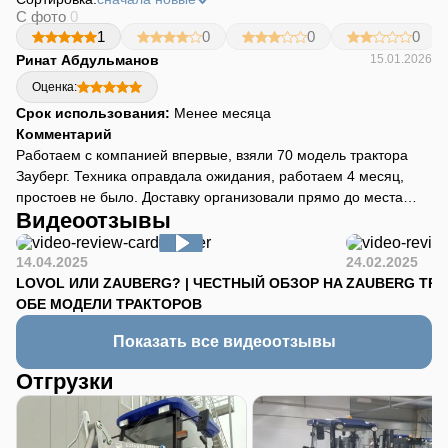
С фото
0
1
0
0
0
Ринат Абдульманов
15.01.2026
Оценка:
Срок использования:
Менее месяца
Комментарий
Работаем с компанией впервые, взяли 70 модель трактора
Зауберг. Техника оправдала ожидания, работаем 4 месяц,
простоев не было. Доставку организовали прямо до места
Видеоотзывы
работы, трактор пришел четко в срок.
14.04.2025
24.02.2025
LOVOL ИЛИ ZAUBERG? | ЧЕСТНЫЙ ОБЗОР НА
ZAUBERG TR-90
ОБЕ МОДЕЛИ ТРАКТОРОВ
Показать все видеоотзывы
Отгрузки