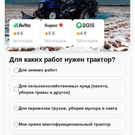
4.6
5.0
4.9
38 отзывов
565 отзывов
169 отзывов
Для каких работ нужен трактор?
Ка
не
Для зимних работ
Для сельскохозяйственных нужд (пахота,
уборка травы и другое)
Для перевозки грузов, уборки мусора и снега
Мне нужен многофункциональный трактор