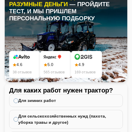
РАЗУМНЫЕ ДЕНЬГИ
— ПРОЙДИТЕ
ТЕСТ, И МЫ ПРИШЛЕМ
ПЕРСОНАЛЬНУЮ ПОДБОРКУ
4.6
5.0
4.9
38 отзывов
565 отзывов
169 отзывов
Для каких работ нужен трактор?
Ка
не
Для зимних работ
Для сельскохозяйственных нужд (пахота,
уборка травы и другое)