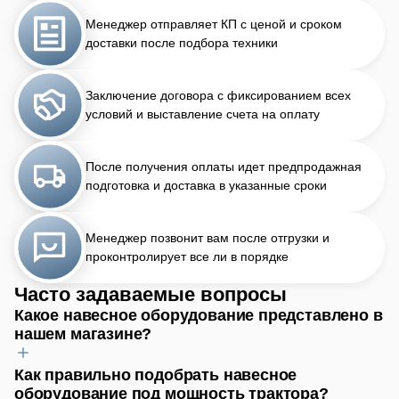
Менеджер отправляет КП с ценой и сроком
доставки после подбора техники
Заключение договора с фиксированием всех
условий и выставление счета на оплату
После получения оплаты идет предпродажная
подготовка и доставка в указанные сроки
Менеджер позвонит вам после отгрузки и
проконтролирует все ли в порядке
Часто задаваемые вопросы
Какое навесное оборудование представлено в
нашем магазине?
Как правильно подобрать навесное
Для обработки почвы найдёте плуги, бороны, культиваторы.
оборудование под мощность трактора?
Для посева — сеялки, для уборки урожая — косилки и