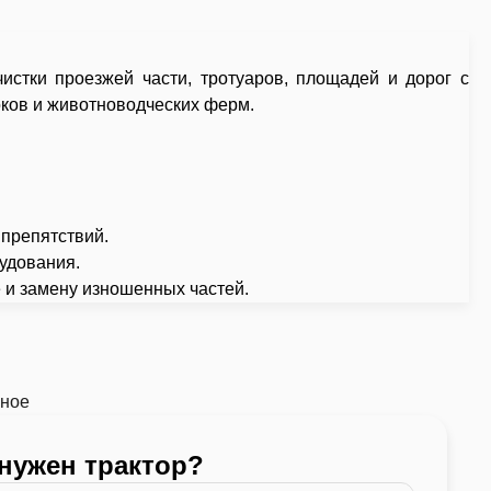
стки проезжей части, тротуаров, площадей и дорог с
оков и животноводческих ферм.
 препятствий.
удования.
е и замену изношенных частей.
ьное
 нужен трактор?
Какой