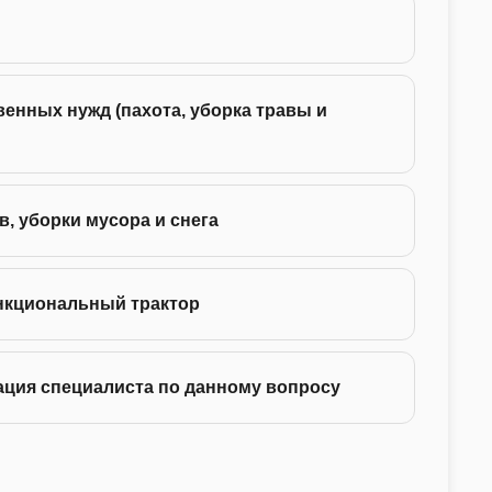
24 -
енных нужд (пахота, уборка травы и
35 -
75 -
в, уборки мусора и снега
130 
нкциональный трактор
ация специалиста по данному вопросу