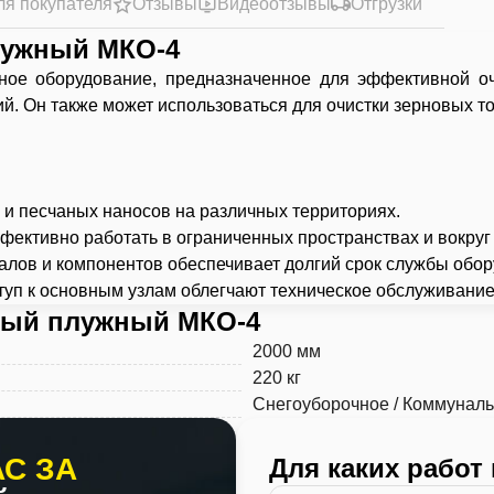
ля покупателя
Отзывы
Видеоотзывы
Отгрузки
лужный МКО-4
ое оборудование, предназначенное для эффективной очи
ий. Он также может использоваться для очистки зерновых т
а и песчаных наносов на различных территориях.
ективно работать в ограниченных пространствах и вокруг
алов и компонентов обеспечивает долгий срок службы обор
ступ к основным узлам облегчают техническое обслуживани
ный плужный МКО-4
2000 мм
220 кг
Снегоуборочное / Коммунал
С ЗА
Для каких работ