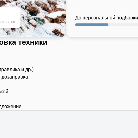
До персональной подборки
 отзывов
овка техники
дравлика и др.)
х дозаправка
зкой
едложение