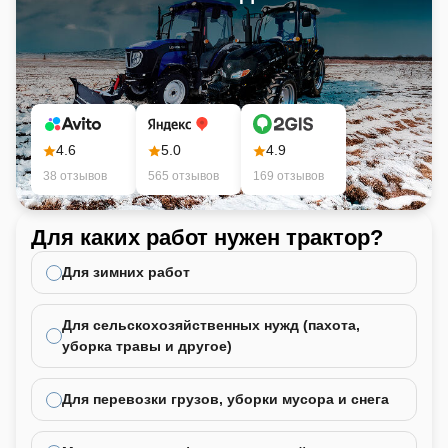
4.6
5.0
4.9
38 отзывов
565 отзывов
169 отзывов
Для каких работ нужен трактор?
Ка
не
Для зимних работ
Для сельскохозяйственных нужд (пахота,
уборка травы и другое)
Для перевозки грузов, уборки мусора и снега