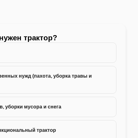
 нужен трактор?
Какой
24 -
енных нужд (пахота, уборка травы и
35 -
75 -
в, уборки мусора и снега
130 
нкциональный трактор