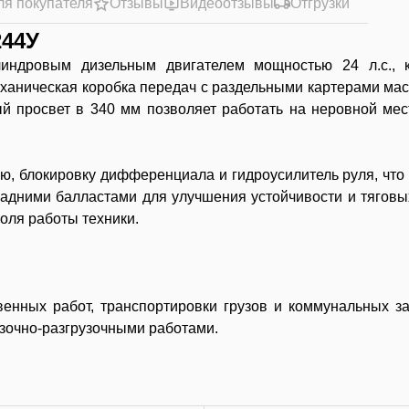
ля покупателя
Отзывы
Видеоотзывы
Отгрузки
244У
линдровым дизельным двигателем мощностью 24 л.с., к
ханическая коробка передач с раздельными картерами ма
й просвет в 340 мм позволяет работать на неровной мест
ю, блокировку дифференциала и гидроусилитель руля, что
задними балластами для улучшения устойчивости и тяговых
оля работы техники.
твенных работ, транспортировки грузов и коммунальных з
рузочно-разгрузочными работами.