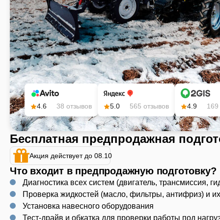
4.6
38 отзывов
5.0
565 отзывов
4.9
169
Бесплатная предпродажная подгот
Акция действует до 08.10
Что входит в предпродажную подготовку?
Диагностика всех систем (двигатель, трансмиссия, ги
Проверка жидкостей (масло, фильтры, антифриз) и и
Установка навесного оборудования
Тест-драйв и обкатка для проверки работы под нагру