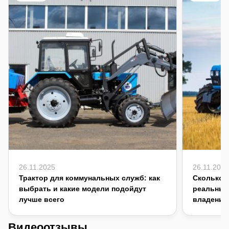
26.11.2025
26.11.2025
Трактор для коммунальных служб: как
Сколько с
выбрать и какие модели подойдут
реальный
лучше всего
владения
Видеоотзывы