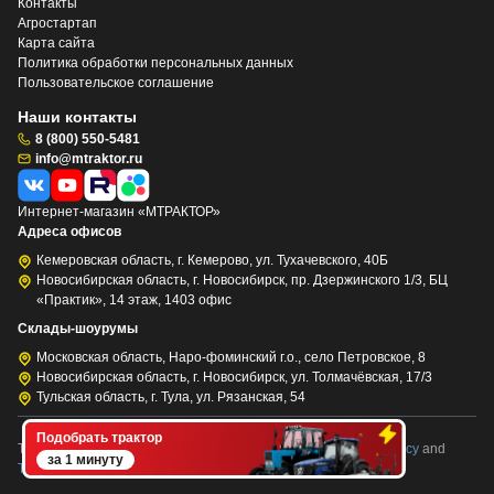
Контакты
Агростартап
Карта сайта
Политика обработки персональных данных
Пользовательское соглашение
Наши контакты
8 (800) 550-5481
info@mtraktor.ru
Интернет-магазин «МТРАКТОР»
Адреса офисов
Кемеровская область, г. Кемерово, ул. Тухачевского, 40Б
Новосибирская область, г. Новосибирск, пр. Дзержинского 1/3, БЦ
«Практик», 14 этаж, 1403 офис
Склады-шоурумы
Московская область, Наро-фоминский г.о., село Петровское, 8
Новосибирская область, г. Новосибирск, ул. Толмачёвская, 17/3
Тульская область, г. Тула, ул. Рязанская, 54
Подобрать трактор
This site is protected by reCAPTCHA and the Google
Privacy Policy
and
за 1 минуту
Terms of Service
apply.