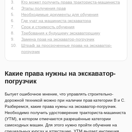
Кто может получить права тракториста-машиниста
Этапы получения прав
Необходимые документы для обучения
Где учат на машиниста-экскаватора
Срок и стоимость обучения
Требования к будущему экскаваторщику
Замена прав на экскаватор-погрузчик
Штраф за просроченные права на экскаватор-
погрузчик
Какие права нужны на экскаватор-
погрузчик
Бытует ошибочное мнение, что управлять строительно-
дорожной техникой можно при наличии прав категории B и С.
Разберемся, какие права нужны на экскаватор-погрузчик.
Необходимо получить удостоверение тракториста-машиниста
(УТМ), в котором отмечаются разрешённые категории
самоходных машин. Для этого нужно пройти обучение на
специальных курсах и аттестацию. УТМ выдает инспекция