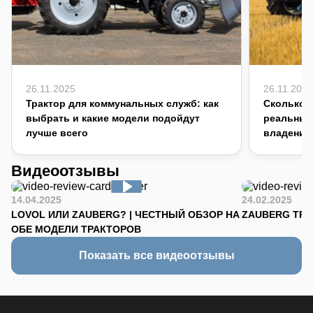
26.11.2025
26.11.2025
Трактор для коммунальных служб: как
Сколько с
выбрать и какие модели подойдут
реальный
лучше всего
владения
Видеоотзывы
14.04.2025
24.02.2025
LOVOL ИЛИ ZAUBERG? | ЧЕСТНЫЙ ОБЗОР НА
ZAUBERG TR-90
ОБЕ МОДЕЛИ ТРАКТОРОВ
Показать все видеоотзывы