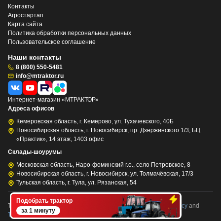
Контакты
Агростартап
Карта сайта
Политика обработки персональных данных
Пользовательское соглашение
Наши контакты
8 (800) 550-5481
info@mtraktor.ru
Интернет-магазин «МТРАКТОР»
Адреса офисов
Кемеровская область, г. Кемерово, ул. Тухачевского, 40Б
Новосибирская область, г. Новосибирск, пр. Дзержинского 1/3, БЦ
«Практик», 14 этаж, 1403 офис
Склады-шоурумы
Московская область, Наро-фоминский г.о., село Петровское, 8
Новосибирская область, г. Новосибирск, ул. Толмачёвская, 17/3
Тульская область, г. Тула, ул. Рязанская, 54
Подобрать трактор
This site is protected by reCAPTCHA and the Google
Privacy Policy
and
за 1 минуту
Terms of Service
apply.