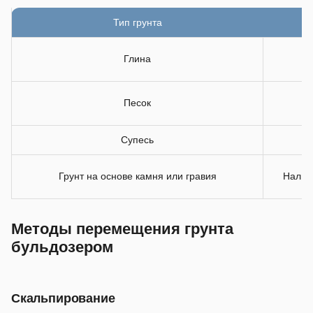
Тип грунта
Глина
Песок
Н
Супесь
Грунт на основе камня или гравия
Наличи
Методы перемещения грунта
бульдозером
Скальпирование