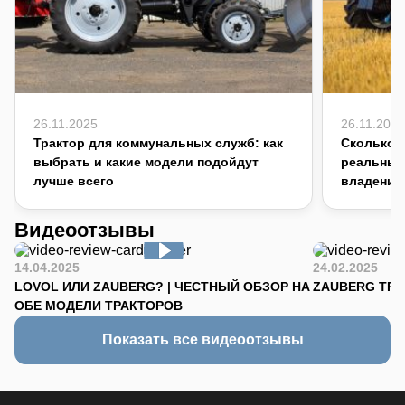
26.11.2025
26.11.2025
Трактор для коммунальных служб: как
Сколько с
выбрать и какие модели подойдут
реальный
лучше всего
владения
Видеоотзывы
14.04.2025
24.02.2025
LOVOL ИЛИ ZAUBERG? | ЧЕСТНЫЙ ОБЗОР НА
ZAUBERG TR-90
ОБЕ МОДЕЛИ ТРАКТОРОВ
Показать все видеоотзывы