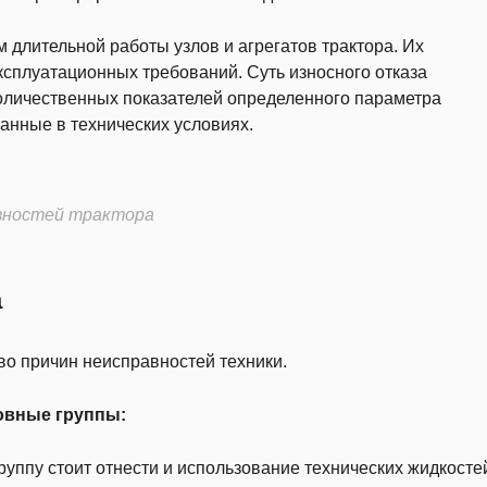
м длительной работы узлов и агрегатов трактора. Их
сплуатационных требований. Суть износного отказа
оличественных показателей определенного параметра
азанные в технических условиях.
вностей трактора
а
во причин неисправностей техники.
новные группы:
руппу стоит отнести и использование технических жидкосте