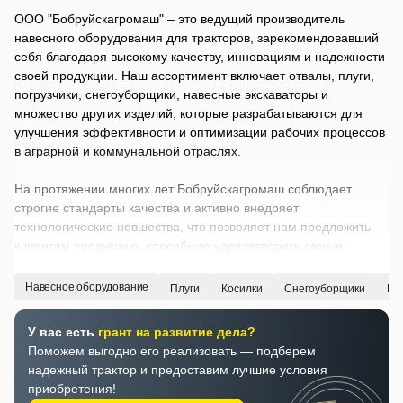
ООО "Бобруйскагромаш" – это ведущий производитель
навесного оборудования для тракторов, зарекомендовавший
себя благодаря высокому качеству, инновациям и надежности
своей продукции. Наш ассортимент включает отвалы, плуги,
погрузчики, снегоуборщики, навесные экскаваторы и
множество других изделий, которые разрабатываются для
улучшения эффективности и оптимизации рабочих процессов
в аграрной и коммунальной отраслях.
На протяжении многих лет Бобруйскагромаш соблюдает
строгие стандарты качества и активно внедряет
технологические новшества, что позволяет нам предложить
клиентам продукцию, способную удовлетворить самые
требовательные запросы. Используя только проверенные
компоненты и современные материалы, мы гарантируем
Навесное оборудование
Плуги
Косилки
Снегоуборщики
Ще
долговечность и безотказную работу оборудования в любых
условиях.
У вас есть
грант на развитие дела?
Поможем выгодно его реализовать — подберем
Профессионализм и клиентоориентированность – вот чего мы
надежный трактор и предоставим лучшие условия
придерживаемся в Бобруйскагромаш. Мы предлагаем
приобретения!
индивидуальный подход к каждому клиенту, начиная от