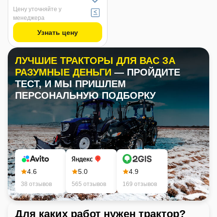
Цену уточняйте у
менеджера
Узнать цену
ЛУЧШИЕ ТРАКТОРЫ ДЛЯ ВАС ЗА
РАЗУМНЫЕ ДЕНЬГИ
— ПРОЙДИТЕ
ТЕСТ, И МЫ ПРИШЛЕМ
ПЕРСОНАЛЬНУЮ ПОДБОРКУ
4.6
5.0
4.9
38 отзывов
565 отзывов
169 отзывов
Для каких работ нужен трактор?
Ка