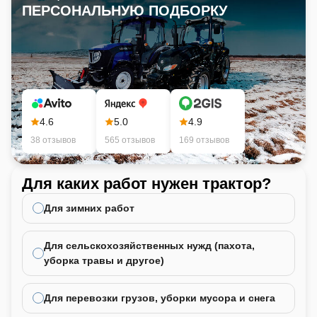
ПЕРСОНАЛЬНУЮ ПОДБОРКУ
4.6
5.0
4.9
38 отзывов
565 отзывов
169 отзывов
Для каких работ нужен трактор?
Ка
не
Для зимних работ
Для сельскохозяйственных нужд (пахота,
уборка травы и другое)
Для перевозки грузов, уборки мусора и снега