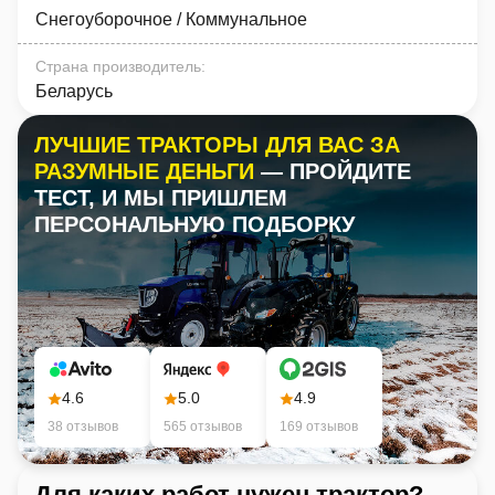
Снегоуборочное / Коммунальное
Страна производитель
:
Беларусь
ЛУЧШИЕ ТРАКТОРЫ ДЛЯ ВАС ЗА
РАЗУМНЫЕ ДЕНЬГИ
— ПРОЙДИТЕ
ТЕСТ, И МЫ ПРИШЛЕМ
ПЕРСОНАЛЬНУЮ ПОДБОРКУ
4.6
5.0
4.9
38 отзывов
565 отзывов
169 отзывов
Для каких работ нужен трактор?
Ка