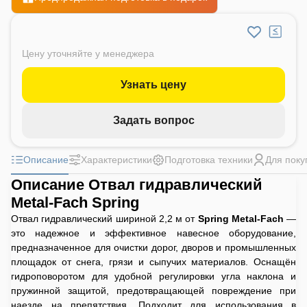
Цену уточняйте у менеджера
Узнать цену
Задать вопрос
Описание
Характеристики
Подготовка техники
Для поку
Описание Отвал гидравлический
Metal-Fach Spring
Отвал гидравлический шириной 2,2 м от
Spring Metal-Fach
—
это надежное и эффективное навесное оборудование,
предназначенное для очистки дорог, дворов и промышленных
площадок от снега, грязи и сыпучих материалов. Оснащён
гидроповоротом для удобной регулировки угла наклона и
пружинной защитой, предотвращающей повреждение при
наезде на препятствия. Подходит для использования в