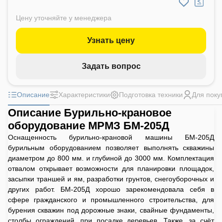
Цену уточняйте у менеджера
Узнать цену
Задать вопрос
Описание
Характеристики
Подготовка техники
Для поку
Описание Бурильно-крановое
оборудование МРМЗ БМ-205Д
Оснащенность бурильно-крановой машины БМ-205Д
бурильным оборудованием позволяет выполнять скважины
диаметром до 800 мм. и глубиной до 3000 мм. Комплектация
отвалом открывает возможности для планировки площадок,
засыпки траншей и ям, разработки грунтов, снегоуборочных и
других работ. БМ-205Д хорошо зарекомендовала себя в
сфере гражданского и промышленного строительства, для
бурения скважин под дорожные знаки, свайные фундаменты,
столбы ограждений, при посадке деревьев. Также, за счёт