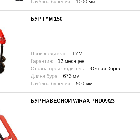
Глубина бурения
:
1000 мм
БУР TYM 150
Производитель
:
TYM
Гарантия
:
12 месяцев
Страна производитель
:
Южная Корея
Длина бура
:
673 мм
Глубина бурения
:
900 мм
БУР НАВЕСНОЙ WIRAX PHD09/23