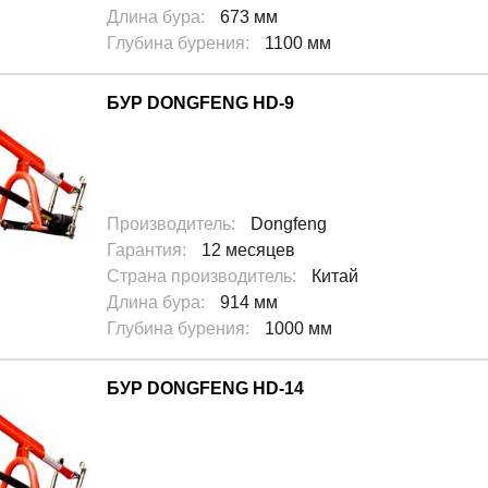
Длина бура
:
673 мм
Глубина бурения
:
1100 мм
БУР DONGFENG HD-9
Производитель
:
Dongfeng
Гарантия
:
12 месяцев
Страна производитель
:
Китай
Длина бура
:
914 мм
Глубина бурения
:
1000 мм
БУР DONGFENG HD-14