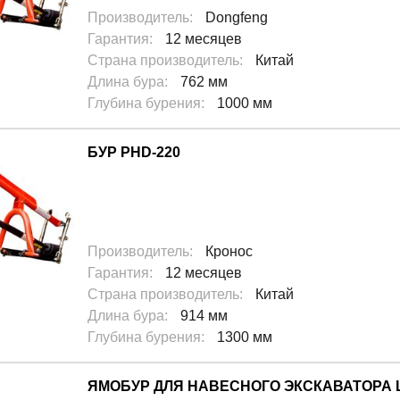
Производитель
:
Dongfeng
Гарантия
:
12 месяцев
Страна производитель
:
Китай
Длина бура
:
762 мм
Глубина бурения
:
1000 мм
БУР PHD-220
Производитель
:
Кронос
Гарантия
:
12 месяцев
Страна производитель
:
Китай
Длина бура
:
914 мм
Глубина бурения
:
1300 мм
ЯМОБУР ДЛЯ НАВЕСНОГО ЭКСКАВАТОРА