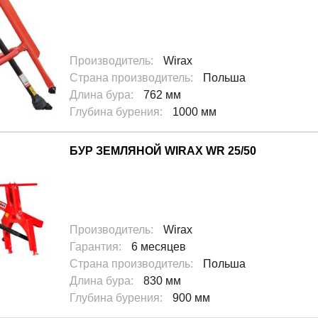
Производитель
:
Wirax
Страна производитель
:
Польша
Длина бура
:
762 мм
Глубина бурения
:
1000 мм
БУР ЗЕМЛЯНОЙ WIRAX WR 25/50
Производитель
:
Wirax
Гарантия
:
6 месяцев
Страна производитель
:
Польша
Длина бура
:
830 мм
Глубина бурения
:
900 мм