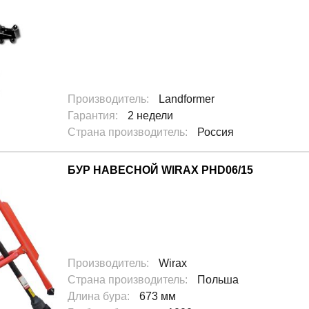
Производитель
:
Landformer
Гарантия
:
2 недели
Страна производитель
:
Россия
БУР НАВЕСНОЙ WIRAX PHD06/15
Производитель
:
Wirax
Страна производитель
:
Польша
Длина бура
:
673 мм