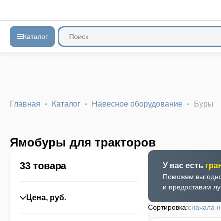
Каталог
Главная
Каталог
Навесное оборудование
Буры
Ямобуры для тракторов
33 товара
У вас есть
гра
Поможем выгодно
и предоставим л
Цена
, руб.
Сортировка:
сначала 