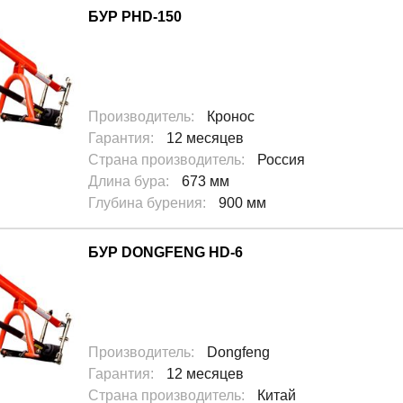
БУР PHD-150
Производитель
:
Кронос
Гарантия
:
12 месяцев
Страна производитель
:
Россия
Длина бура
:
673 мм
Глубина бурения
:
900 мм
БУР DONGFENG HD-6
Производитель
:
Dongfeng
Гарантия
:
12 месяцев
Страна производитель
:
Китай