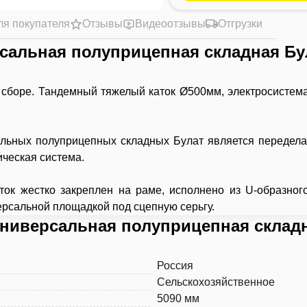
ля покупателя
Отзывы
Видеоотзывы
Отгрузки
сальная полуприцепная складная Б
сборе. Тандемный тяжелый каток Ø500мм, электросистема
льных полуприцепных складных Булат является передела
ическая система.
к жестко закреплен на раме, исполнено из U-образног
ерсальной площадкой под сцепную серьгу.
универсальная полуприцепная склад
Россия
Сельскохозяйственное
5090 мм