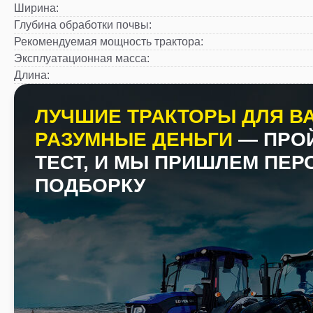
Ширина
:
Глубина обработки почвы
:
Рекомендуемая мощность трактора
:
Эксплуатационная масса
:
Длина
:
ЛУЧШИЕ ТРАКТОРЫ ДЛЯ ВА
РАЗУМНЫЕ ДЕНЬГИ
— ПРО
ТЕСТ, И МЫ ПРИШЛЕМ ПЕ
ПОДБОРКУ