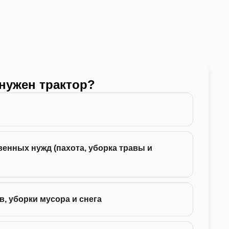
 нужен трактор?
Какой
24 -
енных нужд (пахота, уборка травы и
35 -
75 -
в, уборки мусора и снега
130 