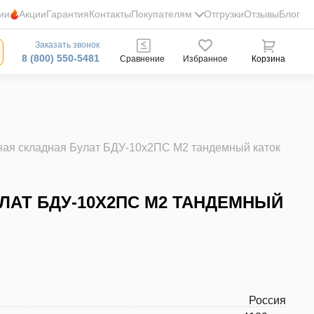
ии
Акции
Гарантия
Контакты
Покупателям
Отгрузки
Отзывы
Блог
Заказать звонок
8 (800) 550-5481
Сравнение
Избранное
Корзина
ная складная Булат БДУ-10х2ПС М2 тандемный каток
АТ БДУ-10Х2ПС М2 ТАНДЕМНЫЙ
Россия