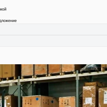
зкой
едложение