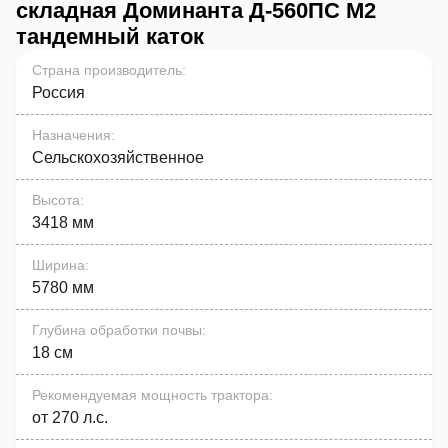
складная Доминанта Д-560ПС М2
тандемный каток
Страна производитель
:
Россия
Назначения
:
Сельскохозяйственное
Высота
:
3418 мм
Ширина
:
5780 мм
Глубина обработки почвы
:
18 см
Рекомендуемая мощность трактора
:
от 270 л.с.