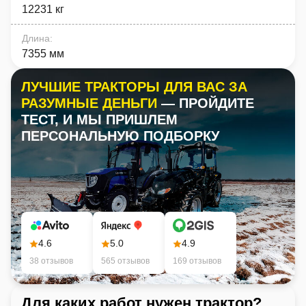
12231 кг
Длина
:
7355 мм
ЛУЧШИЕ ТРАКТОРЫ ДЛЯ ВАС ЗА
РАЗУМНЫЕ ДЕНЬГИ
— ПРОЙДИТЕ
ТЕСТ, И МЫ ПРИШЛЕМ
ПЕРСОНАЛЬНУЮ ПОДБОРКУ
4.6
5.0
4.9
38 отзывов
565 отзывов
169 отзывов
Для каких работ нужен трактор?
Ка