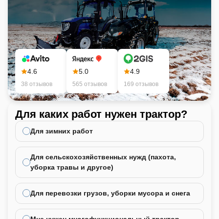
4.6
5.0
4.9
38 отзывов
565 отзывов
169 отзывов
Для каких работ нужен трактор?
Ка
не
Для зимних работ
Для сельскохозяйственных нужд (пахота,
уборка травы и другое)
Для перевозки грузов, уборки мусора и снега
Мне нужен многофункциональный трактор