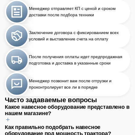
Менеджер отправляет КП с ценой и сроком
доставки после подбора техники
Заключение договора с фиксированием всех
условий и выставление счета на оплату
После получения оплаты идет предпродажная
подготовка и доставка в указанные сроки
Менеджер позвонит вам после отгрузки и
проконтролирует все ли в порядке
Часто задаваемые вопросы
Какое навесное оборудование представлено в
нашем магазине?
Как правильно подобрать навесное
Для обработки почвы найдёте плуги, бороны, культиваторы.
оборудование под мощность трактора?
Для посева — сеялки, для уборки урожая — косилки и