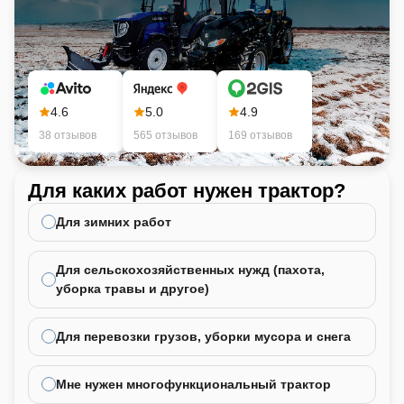
4.6
5.0
4.9
38 отзывов
565 отзывов
169 отзывов
Для каких работ нужен трактор?
Ка
не
Для зимних работ
Для сельскохозяйственных нужд (пахота,
уборка травы и другое)
Для перевозки грузов, уборки мусора и снега
Мне нужен многофункциональный трактор