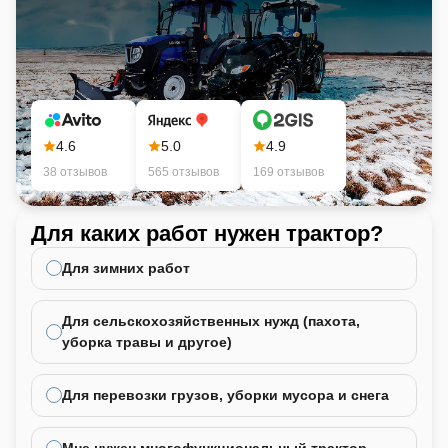
4.6
5.0
4.9
38 отзывов
565 отзывов
169 отзывов
Для каких работ нужен трактор?
Ка
не
Для зимних работ
Для сельскохозяйственных нужд (пахота,
уборка травы и другое)
Для перевозки грузов, уборки мусора и снега
Мне нужен многофункциональный трактор