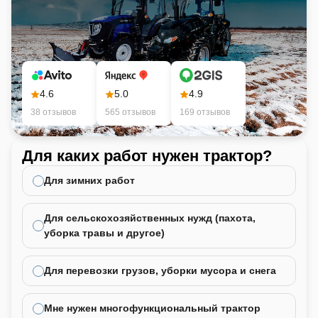
4.6
5.0
4.9
38 отзывов
565 отзывов
169 отзывов
Для каких работ нужен трактор?
Ка
не
Для зимних работ
Для сельскохозяйственных нужд (пахота,
уборка травы и другое)
Для перевозки грузов, уборки мусора и снега
Мне нужен многофункциональный трактор