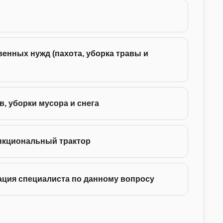
24 -
енных нужд (пахота, уборка травы и
35 -
75 -
в, уборки мусора и снега
130 
нкциональный трактор
ация специалиста по данному вопросу