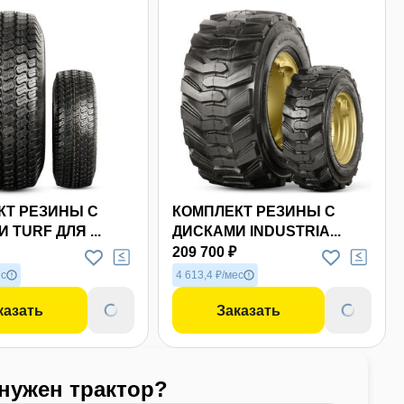
Еще 8 фото
Е
КТ РЕЗИНЫ С
КОМПЛЕКТ РЕЗИНЫ С
 TURF ДЛЯ ...
ДИСКАМИ INDUSTRIA...
209 700 ₽
ес
4 613,4 ₽/мес
казать
Заказать
 нужен трактор?
Какой