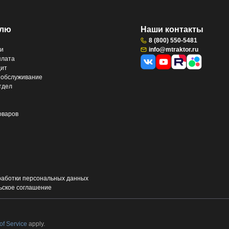
елю
Наши контакты
8 (800) 550-5481
ки
info@mtraktor.ru
плата
дит
 обслуживание
тдел
оваров
работки персональных данных
ьское соглашение
of Service
apply.