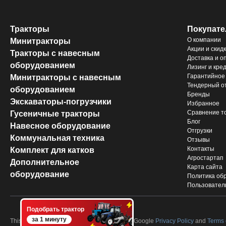
Тракторы
Покупат
О компании
Минитракторы
Акции и скид
Тракторы с навесным
Доставка и о
оборудованием
Лизинг и кре
Гарантийное
Минитракторы с навесным
Тендерный о
оборудованием
Бренды
Экскаваторы-погрузчики
Избранное
Сравнение т
Гусеничные тракторы
Блог
Навесное оборудование
Отгрузки
Коммунальная техника
Отзывы
Контакты
Комплект для катков
Агростартап
Дополнительное
Карта сайта
оборудование
Политика об
Пользовател
Подобрать трактор
за 1 минуту
This site is protected by reCAPTCHA and the Google
Privacy Policy
and
Terms 