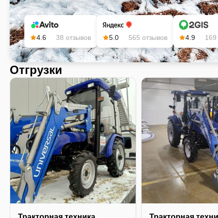
4.6
38 отзывов
5.0
565 отзывов
4.9
169
Отгрузки
Тракторная техника
Тракторная техн