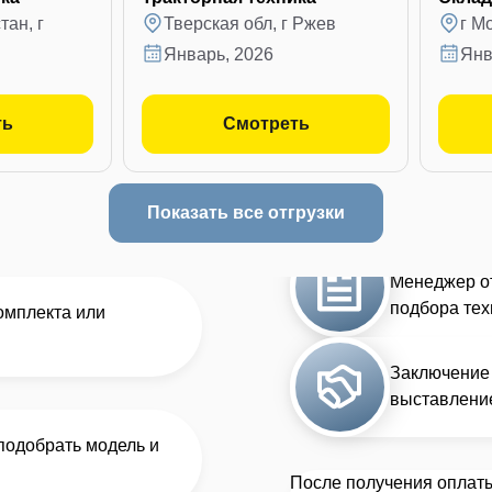
ан, г
Тверская обл, г Ржев
г М
январь, 2026
ян
ть
Смотреть
Показать все отгрузки
Менеджер от
подбора тех
комплекта или
Заключение 
выставление
подобрать модель и
После получения оплаты