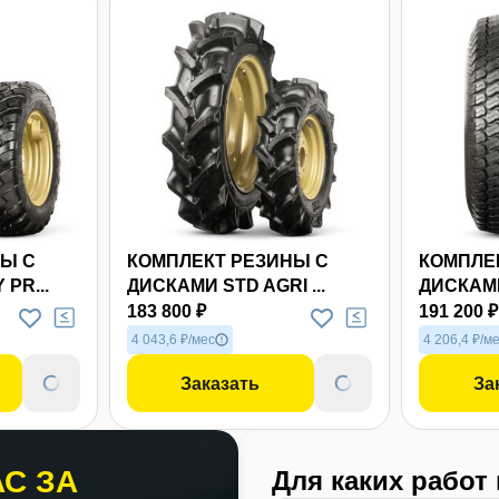
Еще 10 фото
Еще 8 фото
Ы С
КОМПЛЕКТ РЕЗИНЫ С
КОМПЛЕ
PR...
ДИСКАМИ STD AGRI ...
ДИСКАМИ
183 800 ₽
191 200 ₽
4 043,6 ₽/мес
4 206,4 ₽/м
Заказать
За
С ЗА
Для каких работ