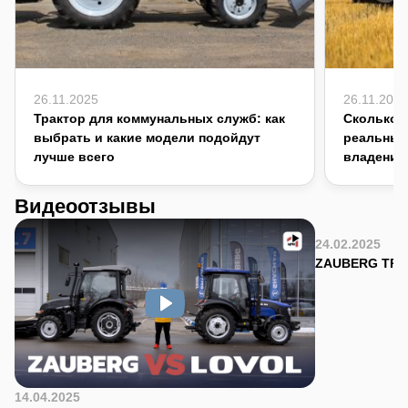
26.11.2025
26.11.2025
Трактор для коммунальных служб: как
Сколько с
выбрать и какие модели подойдут
реальный
лучше всего
владения
Видеоотзывы
24.02.2025
ZAUBERG TR-90
14.04.2025