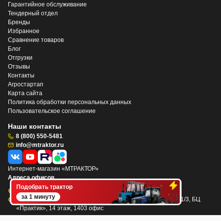
Гарантийное обслуживание
Тендерный отдел
Бренды
Избранное
Сравнение товаров
Блог
Отгрузки
Отзывы
Контакты
Агростартап
Карта сайта
Политика обработки персональных данных
Пользовательское соглашение
Наши контакты
8 (800) 550-5481
info@mtraktor.ru
Интернет-магазин «МТРАКТОР»
Адреса офисов
Подобрать трактор
Кемеровская область, г. Кемерово, ул. Тухачевского, 40Б
за 1 минуту
Новосибирская область, г. Новосибирск, пр. Дзержинского 1/3, БЦ
«Практик», 14 этаж, 1403 офис
Склады-шоурумы