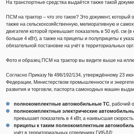
На транспортные средства выдаётся также такой докуме
ПСМ на трактор – что это такое? Это документ, который
также на сельскохозяйственную, мелиоративную и самох
двигателя которой превышает показатель в 50 куб. см (
больше 4 кВт), а также на прицепы и полуприцепы к ук
обязательной постановке на учёт в территориальных орг
Фото и образец ПСМ на трактор вы видите выше на илл
Согласно Приказу № 496/192/134, утверждённому 23 ию
Федерации, Министерством промышленности и энергети
развития и торговли, паспорта самоходных машин выда
полнокомплектные автомобильные ТС
, рабочий 
полнокомплектные электрические автомобильны
превышает показатель в 4 кВт, а наивысшая скорость –
прицепы к таким полнокомплектным автомобил
учёт в территориальных отделениях ГИБДД;