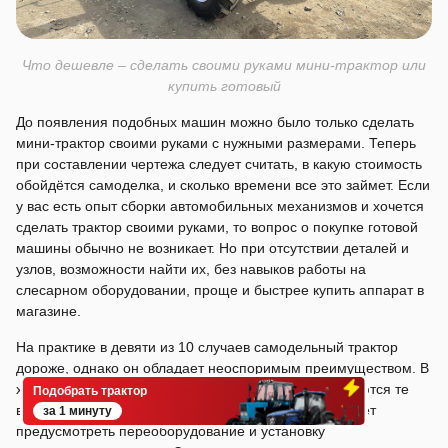
Что дешевле – сделать своими руками мини-трактор или
купить готовый
До появления подобных машин можно было только сделать
мини-трактор своими руками с нужными размерами. Теперь
при составлении чертежа следует считать, в какую стоимость
обойдётся самоделка, и сколько времени все это займет. Если
у вас есть опыт сборки автомобильных механизмов и хочется
сделать трактор своими руками, то вопрос о покупке готовой
машины обычно не возникает. Но при отсутствии деталей и
узлов, возможности найти их, без навыков работы на
слесарном оборудовании, проще и быстрее купить аппарат в
магазине.
На практике в девяти из 10 случаев самодельный трактор
дороже, однако он обладает неоспоримым преимуществом. В
ходе проектирования и сборки в машину закладываются те
Подобрать трактор
возможности, которые необходимы мастеру, он может
за 1 минуту
предусмотреть переоборудование и установку