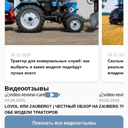
26.11.2025
26.11.2025
Трактор для коммунальных служб: как
Сколько с
выбрать и какие модели подойдут
реальный
лучше всего
владения
Видеоотзывы
14.04.2025
24.02.2025
LOVOL ИЛИ ZAUBERG? | ЧЕСТНЫЙ ОБЗОР НА
ZAUBERG TR-90
ОБЕ МОДЕЛИ ТРАКТОРОВ
Показать все видеоотзывы