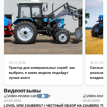
26.11.2025
26.11.2025
Трактор для коммунальных служб: как
Сколько с
выбрать и какие модели подойдут
реальный
лучше всего
владения
Видеоотзывы
14.04.2025
24.02.2025
LOVOL ИЛИ ZAUBERG? | ЧЕСТНЫЙ ОБЗОР НА
ZAUBERG TR-90