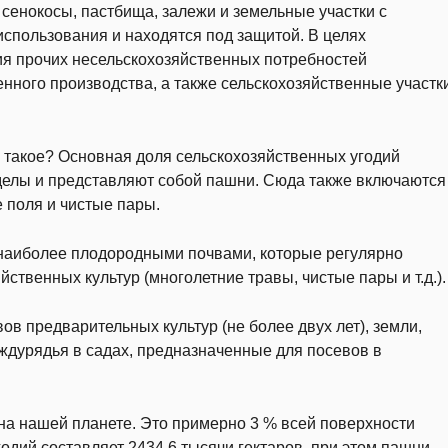
енокосы, пастбища, залежи и земельные участки с
спользования и находятся под защитой. В целях
я прочих несельскохозяйственных потребностей
нного производства, а также сельскохозяйственные участк
 такое? Основная доля сельскохозяйственных угодий
аделы и представляют собой пашни. Сюда также включаются
 поля и чистые пары.
 наиболее плодородными почвами, которые регулярно
ственных культур (многолетние травы, чистые пары и т.д.).
в предварительных культур (не более двух лет), земли,
ждурядья в садах, предназначенные для посевов в
на нашей планете. Это примерно 3 % всей поверхности
одий составляет 2434,6 тысячи гектаров, при этом пашни