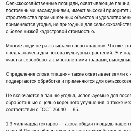
Сельскохозяйственные площади, охватывающие пашни, с
постоянными насаждениями, имеют высокий приоритет и
строительства промышленных объектов и удовлетворени
применяются угодья, не пригодные для сельскохозяйстве
с более низкой кадастровой стоимостью.
Многие люди не раз слышали слово «пашня». Что же это
предназначена для посева культурных растений. Эти н
участки севооборота с многолетними травами, выводные
Определение слова «пашня» также охватывает земли с
подвергаются обработке и применяются для сельскохозяй
Не включаются в пашню угодья, используемые для посево
обработанные с целью коренного улучшения, а также ме
соответствии с ГОСТ 26640 — 85.
1,3 миллиарда гектаров – такова общая площадь пашен 
суши. В России общая площадь сельскохозяйственных уг