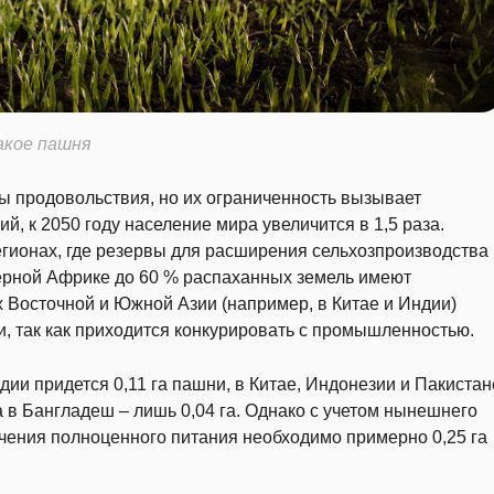
акое пашня
ы продовольствия, но их ограниченность вызывает
 к 2050 году население мира увеличится в 1,5 раза.
егионах, где резервы для расширения сельхозпроизводства
верной Африке до 60 % распаханных земель имеют
Восточной и Южной Азии (например, в Китае и Индии)
и, так как приходится конкурировать с промышленностью.
ндии придется 0,11 га пашни, в Китае, Индонезии и Пакистан
 а в Бангладеш – лишь 0,04 га. Однако с учетом нынешнего
ечения полноценного питания необходимо примерно 0,25 га