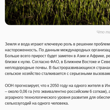
Что т
Земля и вода играют ключевую роль в решении проблем
настороженность. По данным международных организаций,
Больше всего прирост будет заметен в Азии и Африке, р
близки к нулю. Согласно ФАО, в Ближнем Востоке и Се
неплодородные почвы. В быстроразвивающихся странах 
сельское хозяйство сталкивается с серьезными вызовам
ООН прогнозирует, что к 2050 году на одного жителя в И
– около 0,06 га (что эквивалентно российским 6 соткам),
аграрного технологического уровня развития для обесп
сельхозугодий на одного человека.