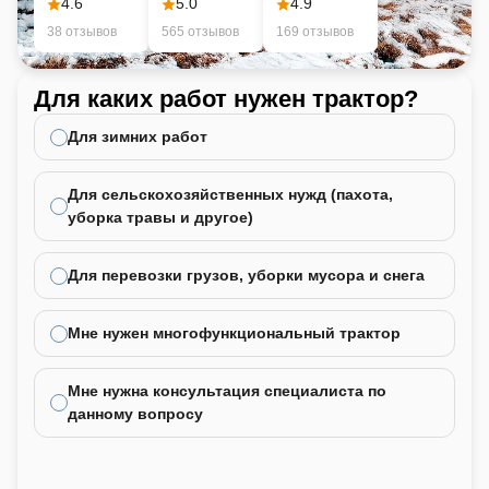
4.6
5.0
4.9
38 отзывов
565 отзывов
169 отзывов
Для каких работ нужен трактор?
Ка
не
Для зимних работ
Для сельскохозяйственных нужд (пахота,
уборка травы и другое)
Для перевозки грузов, уборки мусора и снега
Мне нужен многофункциональный трактор
Мне нужна консультация специалиста по
данному вопросу