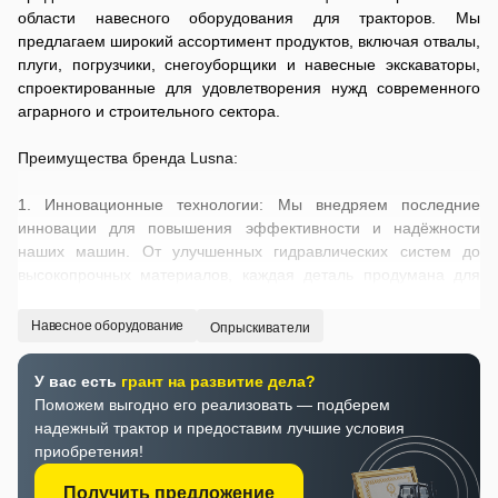
области навесного оборудования для тракторов. Мы
предлагаем широкий ассортимент продуктов, включая отвалы,
плуги, погрузчики, снегоуборщики и навесные экскаваторы,
спроектированные для удовлетворения нужд современного
аграрного и строительного сектора.
Преимущества бренда Lusna:
1. Инновационные технологии: Мы внедряем последние
инновации для повышения эффективности и надёжности
наших машин. От улучшенных гидравлических систем до
высокопрочных материалов, каждая деталь продумана для
оптимальной работы.
Навесное оборудование
Опрыскиватели
2. Мультифункциональность: Наше оборудование
разработано для выполнения разнообразных задач в
У вас есть
грант на развитие дела?
сельском хозяйстве, строительстве и коммунальном
Поможем выгодно его реализовать — подберем
хозяйстве. Это делает Lusna идеальным выбором для
надежный трактор и предоставим лучшие условия
профессионалов, ищущих универсальность и
приобретения!
производительность.
Получить предложение