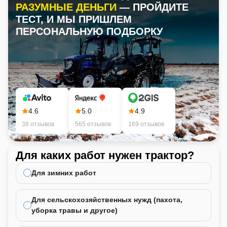
Lusna понимает требования современного рынка и
РАЗУМНЫЕ ДЕНЬГИ
— ПРОЙДИТЕ
предлагает решения, которые не только соответствуют вашим
ТЕСТ, И МЫ ПРИШЛЕМ
потребностям, но и превосходят их.
ПЕРСОНАЛЬНУЮ ПОДБОРКУ
Выбирайте Lusna и доверяйте профессионалам, чтобы ваши
операции были выполнены быстро, качественно и
эффективно!
4.6
5.0
4.9
38 отзывов
565 отзывов
169 отзывов
Для каких работ нужен трактор?
Ка
не
Для зимних работ
Для сельскохозяйственных нужд (пахота,
уборка травы и другое)