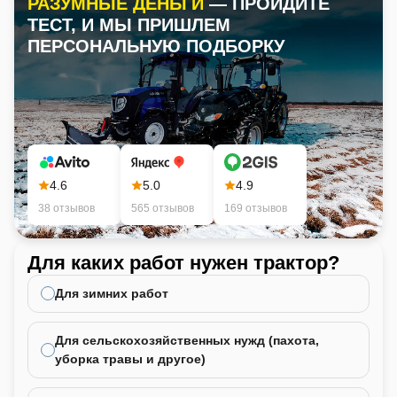
РАЗУМНЫЕ ДЕНЬГИ
— ПРОЙДИТЕ
ТЕСТ, И МЫ ПРИШЛЕМ
ПЕРСОНАЛЬНУЮ ПОДБОРКУ
4.6
5.0
4.9
38 отзывов
565 отзывов
169 отзывов
Для каких работ нужен трактор?
Ка
не
Для зимних работ
Для сельскохозяйственных нужд (пахота,
уборка травы и другое)