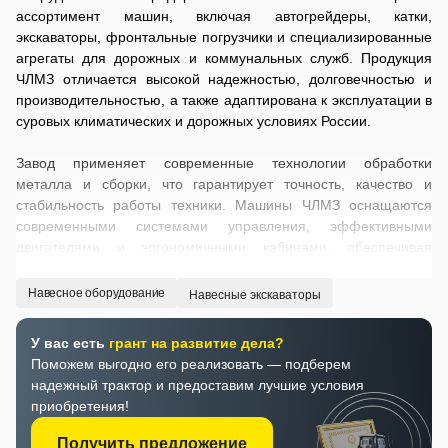
ассортимент машин, включая автогрейдеры, катки,
экскаваторы, фронтальные погрузчики и специализированные
агрегаты для дорожных и коммунальных служб. Продукция
ЧЛМЗ отличается высокой надежностью, долговечностью и
производительностью, а также адаптирована к эксплуатации в
суровых климатических и дорожных условиях России.
Завод применяет современные технологии обработки
металла и сборки, что гарантирует точность, качество и
стабильность работы техники. Машины ЧЛМЗ оснащаются
современными системами управления, эффективными
двигателями и эргономичными кабинами, обеспечивая
комфорт и безопасность оператора. Благодаря разнообразию
моделей и модификаций, техника ЧЛМЗ подходит для
Навесное оборудование
Навесные экскаваторы
решения широкого спектра задач в строительстве, дорожном
ремонте и коммунальном хозяйстве.
У вас есть
грант на развитие дела?
Поможем выгодно его реализовать — подберем
Компания «ЦТО» предлагает технику ЧЛМЗ по ценам от
надежный трактор и предоставим лучшие условия
производителя, обеспечивая комплексную сервисную
приобретения!
поддержку, поставку оригинальных запасных частей и
квалифицированное техническое обслуживание на всех
Получить предложение