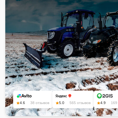
4.6
38 отзывов
5.0
565 отзывов
4.9
169