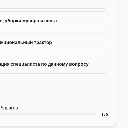
75 -
в, уборки мусора и снега
130 
нкциональный трактор
ация специалиста по данному вопросу
 5 шагов
1 / 5