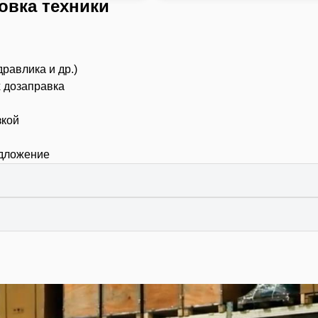
овка техники
дравлика и др.)
х дозаправка
зкой
едложение