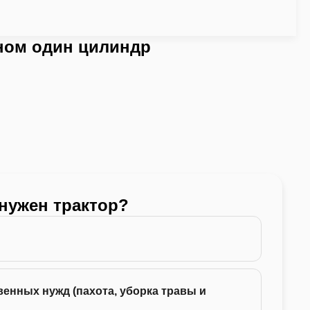
ном один цилиндр
 нужен трактор?
Какой
24 -
енных нужд (пахота, уборка травы и
35 -