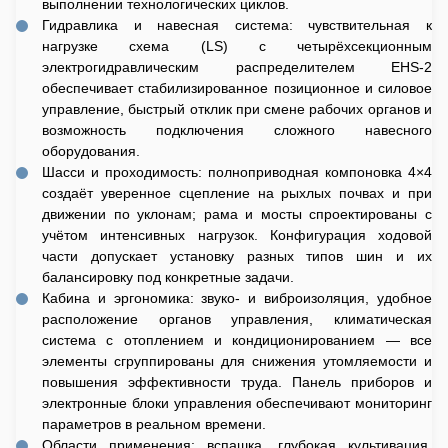
выполнении технологических циклов.
Гидравлика и навесная система: чувствительная к
нагрузке схема (LS) с четырёхсекционным
электрогидравлическим распределителем EHS‐2
обеспечивает стабилизированное позиционное и силовое
управление, быстрый отклик при смене рабочих органов и
возможность подключения сложного навесного
оборудования.
Шасси и проходимость: полноприводная компоновка 4×4
создаёт уверенное сцепление на рыхлых почвах и при
движении по уклонам; рама и мосты спроектированы с
учётом интенсивных нагрузок. Конфигурация ходовой
части допускает установку разных типов шин и их
балансировку под конкретные задачи.
Кабина и эргономика: звуко- и виброизоляция, удобное
расположение органов управления, климатическая
система с отоплением и кондиционированием — все
элементы сгруппированы для снижения утомляемости и
повышения эффективности труда. Панель приборов и
электронные блоки управления обеспечивают мониторинг
параметров в реальном времени.
Области применения: вспашка, глубокая культивация,