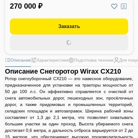
270 000 ₽
Заказать
Описание
Характеристики
Подготовка техники
Для поку
Описание Снегоротор Wirax CX210
Ротор снегоуборочный CX210 — это навесное оборудование,
предназначенное для установки на тракторы мощностью от
50 до 100 л.с. Он эффективно справляется с очисткой от
снега автомобильных дорог, пешеходных зон, просёлочных
дорог, а также придомовых и промышленных территорий,
складских площадок и автозаправок. Ширина рабочей зоны
составляет от 1,3 до 2,1 метра, что позволяет охватывать
большие участки за один проход. Высота убираемого снега
достигает 0,6 метра, а дальность отброса варьируется от 2 до
15 метров, что обеспечивает высокую производительность