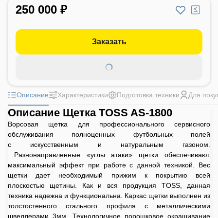
250 000 ₽
Заказать
Описание
Характеристики
Подготовка техники
Для поку
Описание Щетка TOSS AS-1800
Ворсовая щетка для профессионального сервисного
обслуживания полноценных футбольных полей
с искусственным и натуральным газоном.
Разнонаправленные «углы атаки» щетки обеспечивают
максимальный эффект при работе с данной техникой. Вес
щетки дает необходимый прижим к покрытию всей
плоскостью щетины. Как и вся продукция TOSS, данная
техника надежна и функциональна. Каркас щетки выполнен из
толстостенного стального профиля с металлическими
швеллерами 3мм. Технологичное порошковое окрашивание