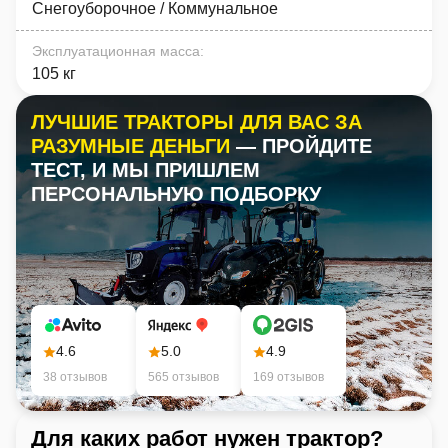
Снегоуборочное / Коммунальное
Эксплуатационная масса
:
105 кг
ЛУЧШИЕ ТРАКТОРЫ ДЛЯ ВАС ЗА
РАЗУМНЫЕ ДЕНЬГИ
— ПРОЙДИТЕ
ТЕСТ, И МЫ ПРИШЛЕМ
ПЕРСОНАЛЬНУЮ ПОДБОРКУ
4.6
5.0
4.9
38 отзывов
565 отзывов
169 отзывов
Для каких работ нужен трактор?
Ка