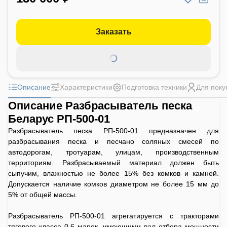
Заказать
Описание
Характеристики
Подготовка техники
Для поку
Описание Разбрасыватель песка
Беларус РП-500-01
Разбрасыватель песка РП-500-01 предназначен для
разбрасывания песка и песчано соляных смесей по
автодорогам, тротуарам, улицам, производственным
территориям. Разбрасываемый материал должен быть
сыпучим, влажностью не более 15% без комков и камней.
Допускается наличие комков диаметром не более 15 мм до
5% от общей массы.
Разбрасыватель РП-500-01 агрегатируется с тракторами
тягового класса 0.6 марок, имеющими вал отбора мощности