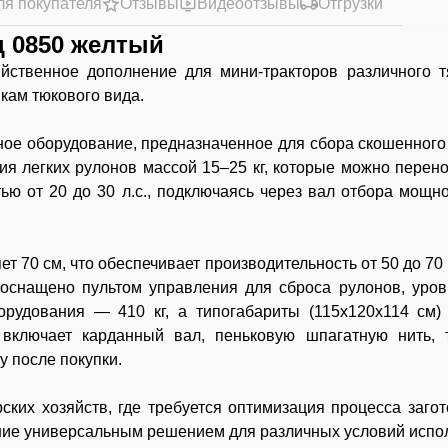
ля покупателя
Отзывы
Видеоотзывы
Отгрузки
 0850 желтый
ственное дополнение для мини-тракторов различного тя
кам тюкового вида.
ое оборудование, предназначенное для сбора скошенного
ия легких рулонов массой 15–25 кг, которые можно перено
тью от 20 до 30 л.с., подключаясь через вал отбора мощн
 70 см, что обеспечивает производительность от 50 до 70
 оснащено пультом управления для сброса рулонов, уро
орудования — 410 кг, а типогабариты (115х120х114 см)
 включает карданный вал, пеньковую шпагатную нить, 
у после покупки.
ких хозяйств, где требуется оптимизация процесса загот
ание универсальным решением для различных условий испо