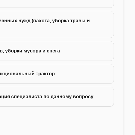
енных нужд (пахота, уборка травы и
35 -
75 -
в, уборки мусора и снега
130 
нкциональный трактор
ация специалиста по данному вопросу