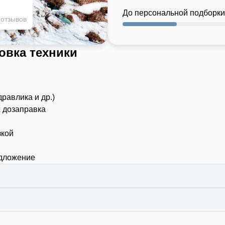
До персональной подборки
 отзывов
овка техники
дравлика и др.)
х дозаправка
зкой
едложение