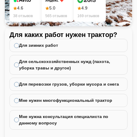
4.6
5.0
4.9
38 отзывов
565 отзывов
169 отзывов
Для каких работ нужен трактор?
Ка
не
Для зимних работ
Для сельскохозяйственных нужд (пахота,
уборка травы и другое)
Для перевозки грузов, уборки мусора и снега
Мне нужен многофункциональный трактор
Мне нужна консультация специалиста по
данному вопросу