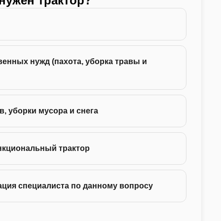
 нужен трактор?
Какой
24 -
енных нужд (пахота, уборка травы и
35 -
75 -
в, уборки мусора и снега
130 
нкциональный трактор
ация специалиста по данному вопросу