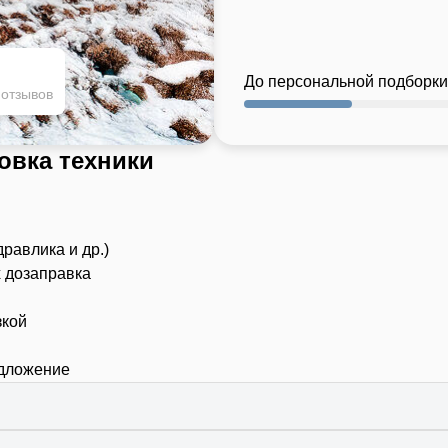
До персональной подборки
 отзывов
овка техники
дравлика и др.)
х дозаправка
зкой
едложение