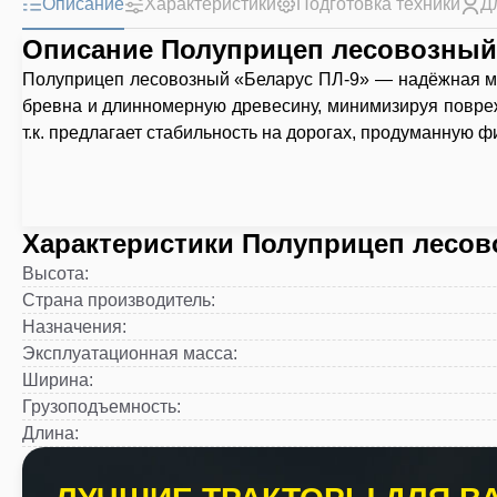
Описание
Характеристики
Подготовка техники
Д
Описание Полуприцеп лесовозный
Полуприцеп лесовозный «Беларус ПЛ-9» — надёжная ма
бревна и длинномерную древесину, минимизируя повреж
т.к. предлагает стабильность на дорогах, продуманную ф
Характеристики Полуприцеп лесов
Высота
:
Страна производитель
:
Назначения
:
Эксплуатационная масса
:
Ширина
:
Грузоподъемность
:
Длина
: