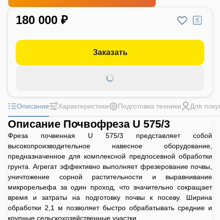
180 000 ₽
Заказать
Описание
Характеристики
Подготовка техники
Для поку
Описание Почвофреза U 575/3
Фреза почвенная U 575/3 представляет собой
высокопроизводительное навесное оборудование,
предназначенное для комплексной предпосевной обработки
грунта. Агрегат эффективно выполняет фрезерование почвы,
уничтожение сорной растительности и выравнивание
микрорельефа за один проход, что значительно сокращает
время и затраты на подготовку почвы к посеву. Ширина
обработки 2,1 м позволяет быстро обрабатывать средние и
крупные сельскохозяйственные участки.