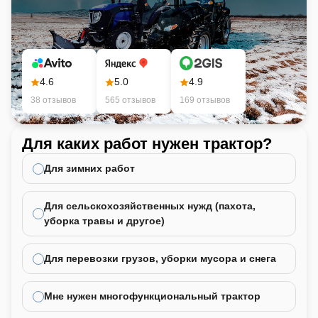
4.6
5.0
4.9
38 отзывов
565 отзывов
169 отзывов
Для каких работ нужен трактор?
Ка
не
Для зимних работ
Для сельскохозяйственных нужд (пахота,
уборка травы и другое)
Для перевозки грузов, уборки мусора и снега
Мне нужен многофункциональный трактор