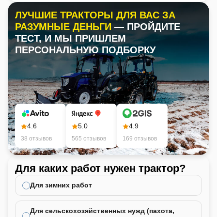
ЛУЧШИЕ ТРАКТОРЫ ДЛЯ ВАС ЗА
РАЗУМНЫЕ ДЕНЬГИ
— ПРОЙДИТЕ
ТЕСТ, И МЫ ПРИШЛЕМ
ПЕРСОНАЛЬНУЮ ПОДБОРКУ
4.6
5.0
4.9
38 отзывов
565 отзывов
169 отзывов
Для каких работ нужен трактор?
Ка
не
Для зимних работ
Для сельскохозяйственных нужд (пахота,