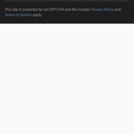
This site is protected by reCAPTCHA and the Google
Privacy Policy
and
Terms of Service
apply.