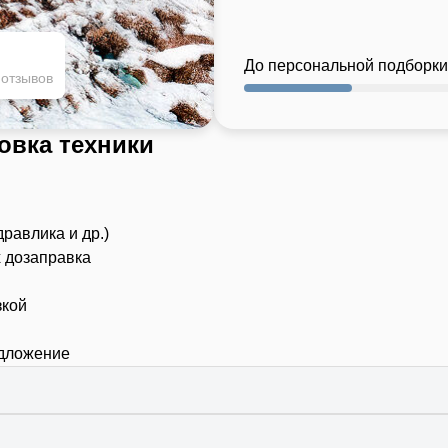
До персональной подборки
 отзывов
овка техники
дравлика и др.)
х дозаправка
зкой
едложение