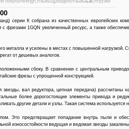
ля покупателя
Отзывы
Видеоотзывы
Отгрузки
00
ланд) серии К собрана из качественных европейских ко
и с фрезами 1GQN увеличенный ресурс, а также обеспечив
го металла и усилены в местах с повышенной нагрузкой. 
грегат от дешевых аналогов.
положенными сбоку. В сравнении с центральным приводо
итайские фрезы с упрощенной конструкцией.
 звезды, вал редуктора, цепная передача) рассчитаны на
тальные более дорогостоящие элементы привода и редук
ливать другие детали и узлы. Такая система используется 
лом. Это предотвращает попадание внутрь пыли и обесп
ьной износостойкости ведущая и ведомая звезды закалены