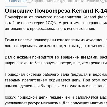
Описание
Характеристики
Подготовка техники
Д
Описание Почвофреза Kerland K-14
Почвофреза от польского производителя Kerland (Кер
китайских фрез серии 1GQN. Агрегат имеет в сравнени
интенсивного профессионального использования.
Рама и навеска почвофрезы изготовлены из качественно
листа с перемычками жесткости, что выгодно отличает а
Вал с ножами приводится во вращение звездами, рас
ширине захвата без пропуска посередине, чем грешат к
Приводная система рабочего вала (ведущая и ведомая
твердым препятствием обрывается цепь. При этом ос
намного дешевле и быстрее, чем покупать или восстанав
Кожух приводной цепи герметичен и заполняется мас
увеличивает ресурс механизма. Для получения максимал