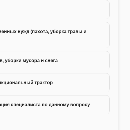
24 -
енных нужд (пахота, уборка травы и
35 -
75 -
в, уборки мусора и снега
130 
нкциональный трактор
ация специалиста по данному вопросу